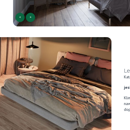
<
>
Le
Kat
jes
Kli
naw
dop