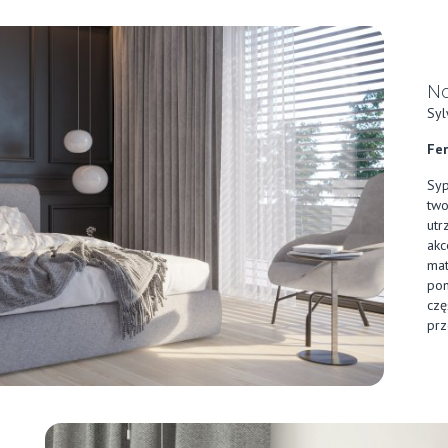
No
Syl
Fer
Syp
two
utr
akc
mat
pon
czę
prz