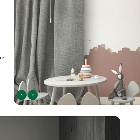
óre
<
>