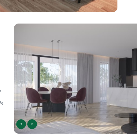
w
żą
<
>