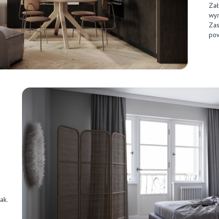
Zał
wyr
Zas
pow
ak.