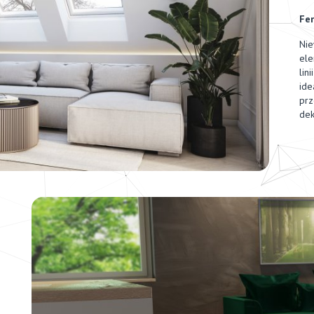
Fer
Nie
ele
lin
ide
prz
dek