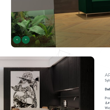
<
>
A
Syl
Dab
Pro
&#
Wid