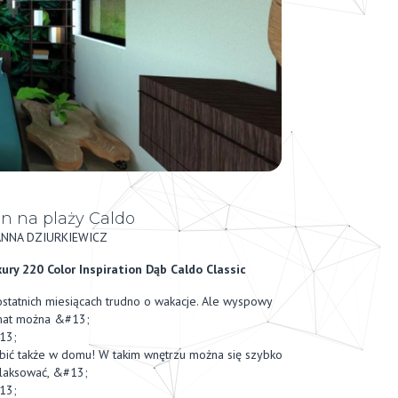
n na plaży Caldo
ANNA DZIURKIEWICZ
ury 220 Color Inspiration Dąb Caldo Classic
statnich miesiącach trudno o wakacje. Ale wyspowy
mat można &#13;
13;
bić także w domu! W takim wnętrzu można się szybko
laksować, &#13;
13;