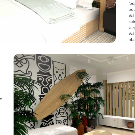
"od
po
&#
kol
cie
&#
pla
im
.