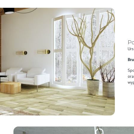
Po
Urs
Bru
Spo
ora
wyp