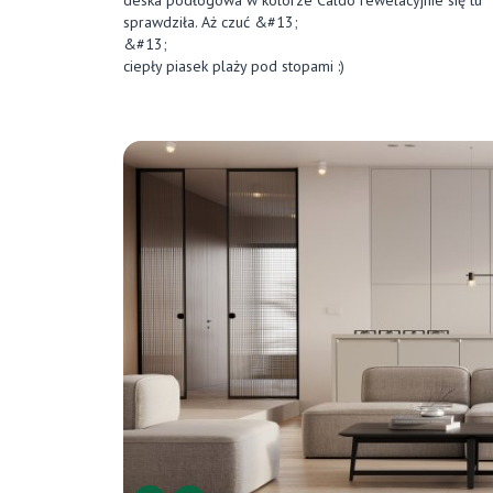
deska podłogowa w kolorze Caldo rewelacyjnie się tu
sprawdziła. Aż czuć &#13;
&#13;
ciepły piasek plaży pod stopami :)