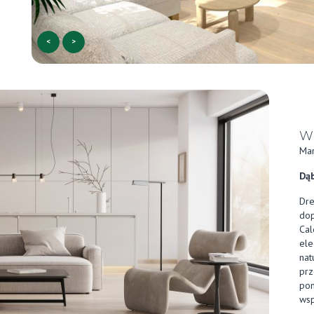
<
>
Wi
Mar
Dąb
Dre
dop
Cal
ele
nat
prz
pom
wsp