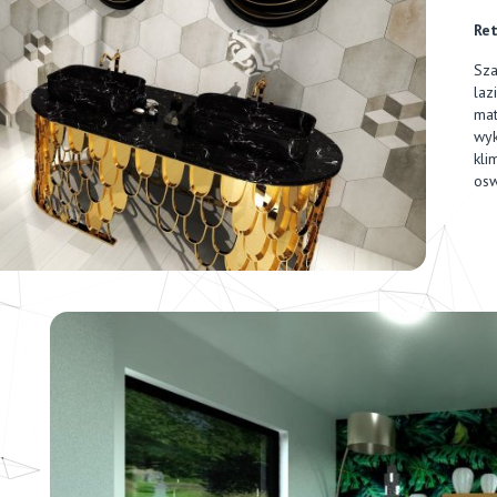
Ret
Sza
laz
mat
wyk
kli
osw