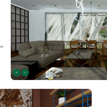
hce
<
>