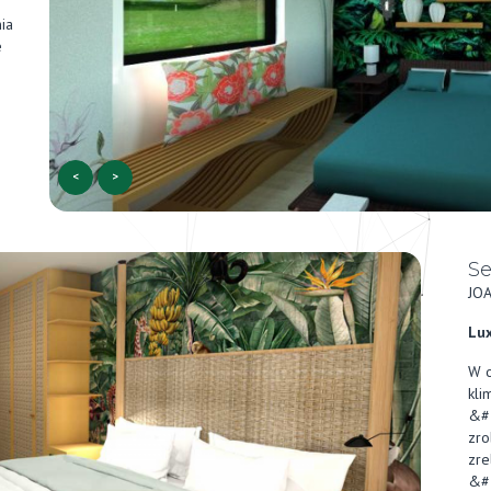
ia
e
<
>
Se
JO
Lux
W o
kli
&#
zro
zre
&#