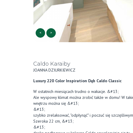
<
>
Caldo Karaiby
JOANNA DZIURKIEWICZ
Luxury 220 Color Inspiration Dąb Caldo Classic
W ostatnich miesiącach trudno o wakacje. &#13;
Ale wyspowy klimat można zrobić także w domu! W tak
wnętrzu można się &#13;
&#13;
szybko zrelaksować, "odpłynąć" i poczuć się szczęśliwym
Szeroka 22 cm, &#13;
&#13;