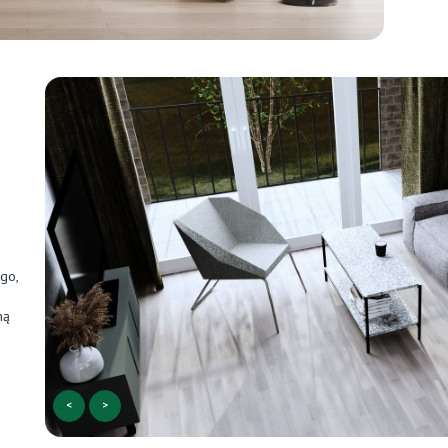
go,
ną
<
>