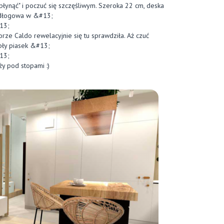
płynąć" i poczuć się szczęśliwym. Szeroka 22 cm, deska
dłogowa w &#13;
13;
orze Caldo rewelacyjnie się tu sprawdziła. Aż czuć
pły piasek &#13;
13;
ży pod stopami :)