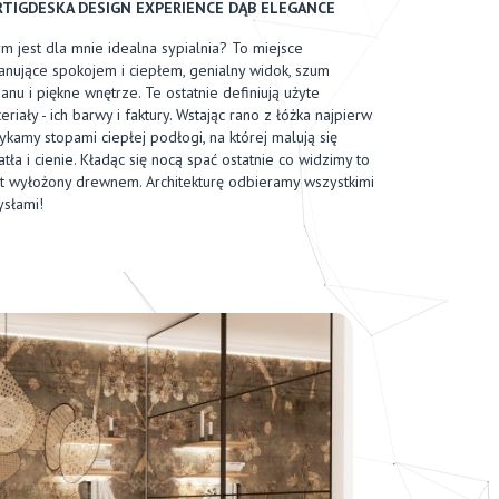
RTIGDESKA DESIGN EXPERIENCE DĄB ELEGANCE
m jest dla mnie idealna sypialnia? To miejsce
nujące spokojem i ciepłem, genialny widok, szum
anu i piękne wnętrze. Te ostatnie definiują użyte
eriały - ich barwy i faktury. Wstając rano z łóżka najpierw
ykamy stopami ciepłej podłogi, na której malują się
atła i cienie. Kładąc się nocą spać ostatnie co widzimy to
it wyłożony drewnem. Architekturę odbieramy wszystkimi
słami!