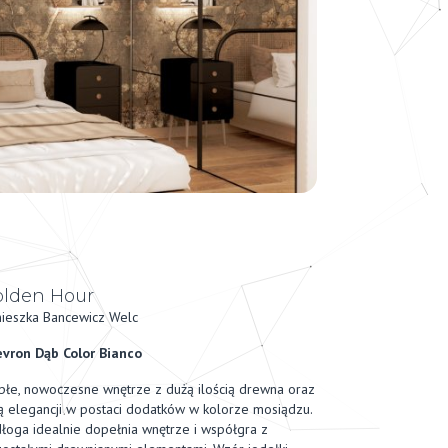
lden Hour
ieszka Bancewicz Welc
vron Dąb Color Bianco
płe, nowoczesne wnętrze z dużą ilością drewna oraz
ą elegancji w postaci dodatków w kolorze mosiądzu.
łoga idealnie dopełnia wnętrze i współgra z