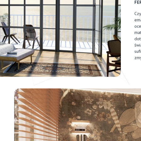
FE
Czy
ema
oce
mat
dot
świ
suf
zmy