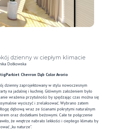
kój dzienny w ciepłym klimacie
ika Dołkowska
tigParkiet Chevron Dąb Color Avorio
ój dzienny zaprojektowany w stylu nowoczesnym
arty na jadalnię i kuchnię. Głównym założeniem było
anie wrażenia przytulności by spędzając czas można się
symalnie wyciszyć i zrelaksować. Wybrano zatem
łogę dębową wraz ze ścianami pokrytymi naturalnym
nirem oraz dodatkami beżowymi. Całe te połączenie
awiło, że wnętrze nabrało lekkości i ciepłego klimatu by
rować „ku naturze”.