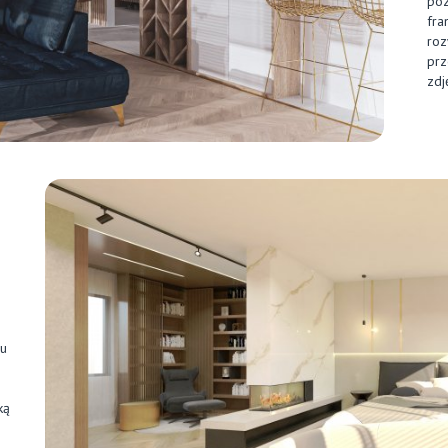
poz
fra
roz
prz
zdj
su
ką