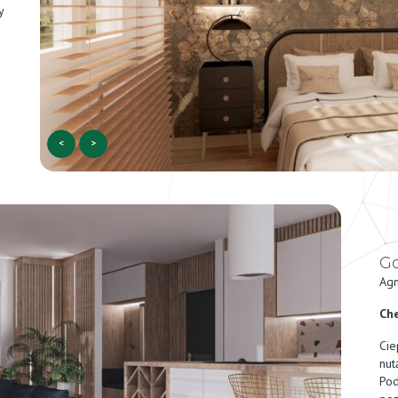
y
<
>
Go
Agn
Che
Cie
nut
Pod