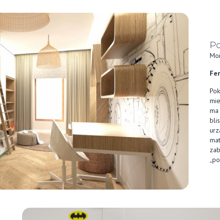
Po
Mon
Fer
Pok
mie
ma 
bli
urz
mat
zab
„po