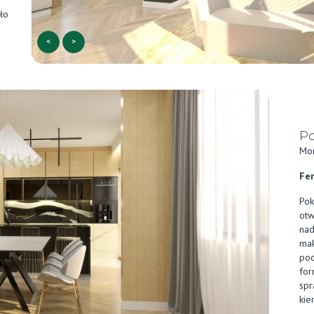
ło
<
>
Po
Mon
Fer
Pok
otw
nad
mak
pod
for
spr
kie