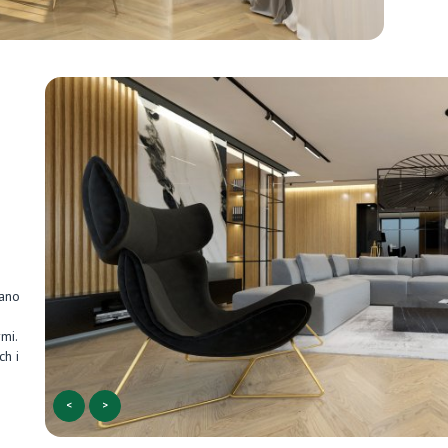
rano
mi.
ch i
<
>