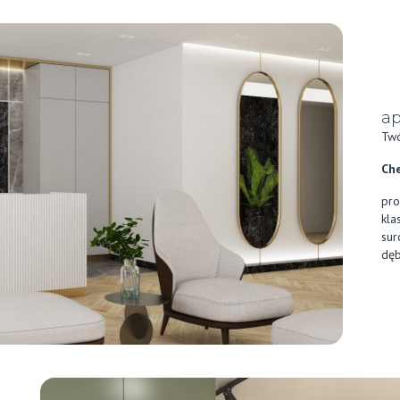
ap
Twó
Che
pro
kla
sur
dęb