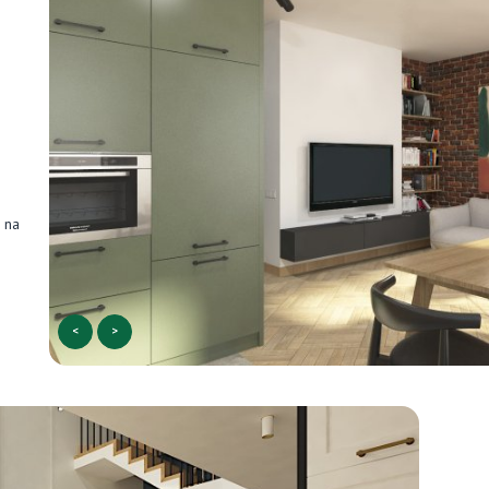
 na
<
>