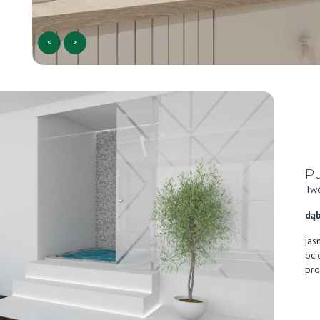
<
>
Pu
Twó
dąb
jas
oci
pro