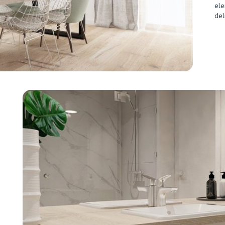
ele
del