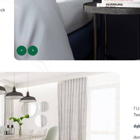
ych
<
>
ru
Twó
dąb
dom