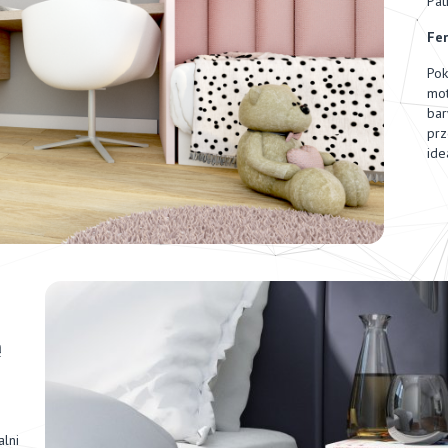
Pat
Fer
Pok
mot
bar
prz
ide
ą
alni