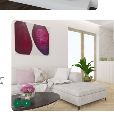
tym
wą,
<
>