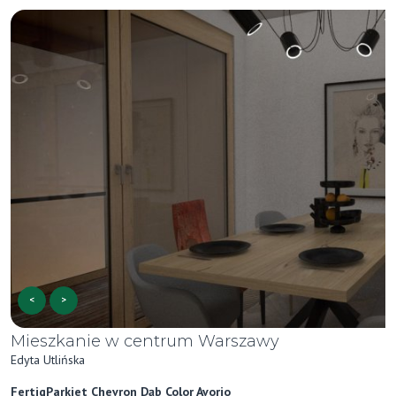
<
>
Mieszkanie w centrum Warszawy
Edyta Utlińska
FertigParkiet Chevron Dąb Color Avorio