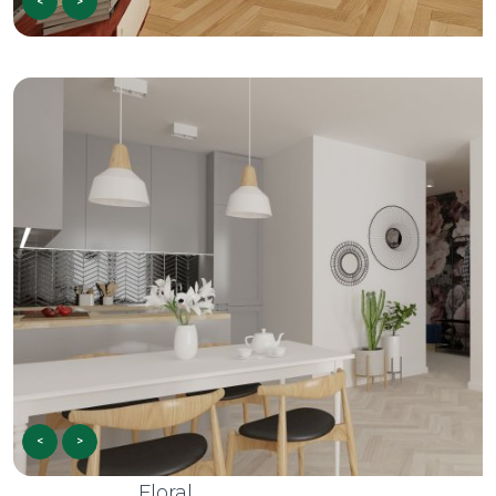
<
>
<
>
Floral