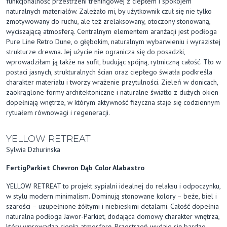
funkcjonalność przestrzeni treningowej z ciepłem i spokojem
naturalnych materiałów. Zależało mi, by użytkownik czuł się nie tylko
zmotywowany do ruchu, ale też zrelaksowany, otoczony stonowaną,
wyciszającą atmosferą. Centralnym elementem aranżacji jest podłoga
Pure Line Retro Dune, o głębokim, naturalnym wybarwieniu i wyrazistej
strukturze drewna. Jej użycie nie ogranicza się do posadzki,
wprowadziłam ją także na sufit, budując spójną, rytmiczną całość. Tło w
postaci jasnych, strukturalnych ścian oraz ciepłego światła podkreśla
charakter materiału i tworzy wrażenie przytulności. Zieleń w donicach,
zaokrąglone formy architektoniczne i naturalne światło z dużych okien
dopełniają wnętrze, w którym aktywność fizyczna staje się codziennym
rytuałem równowagi i regeneracji.
YELLOW RETREAT
Sylwia Dzhurinska
FertigParkiet Chevron Dąb Color Alabastro
YELLOW RETREAT to projekt sypialni idealnej do relaksu i odpoczynku,
w stylu modern minimalism. Dominują stonowane kolory – beże, biel i
szarości – uzupełnione żółtymi i niebieskimi detalami. Całość dopełnia
naturalna podłoga Jawor-Parkiet, dodająca domowy charakter wnętrza,
który wprowadza ciepłą atmosferę. Przestrzeń wydaje się bardzo