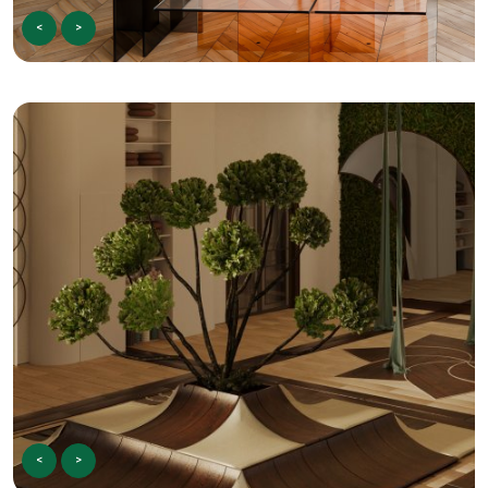
<
>
<
>