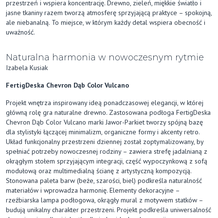
przestrzeń i wspiera koncentrację. Drewno, zieleń, miękkie światło i
jasne tkaniny razem tworzą atmosferę sprzyjającą praktyce – spokojną,
ale niebanalną. To miejsce, w którym każdy detal wspiera obecność i
uważność.
Naturalna harmonia w nowoczesnym rytmie
Izabela Kusiak
FertigDeska Chevron Dąb Color Vulcano
Projekt wnętrza inspirowany ideą ponadczasowej elegancji, w której
główną rolę gra naturalne drewno. Zastosowana podłoga FertigDeska
Chevron Dąb Color Vulcano marki Jawor-Parkiet tworzy spójną bazę
dla stylistyki łączącej minimalizm, organiczne formy i akcenty retro.
Układ funkcjonalny przestrzeni dziennej został zoptymalizowany, by
spełniać potrzeby nowoczesnej rodziny – zawiera strefę jadalnianą z
okrągłym stołem sprzyjającym integracji, część wypoczynkową z sofą
modułową oraz multimedialną ścianę z artystyczną kompozycją.
Stonowana paleta barw (beże, szarości, biel) podkreśla naturalność
materiałów i wprowadza harmonię. Elementy dekoracyjne –
rzeźbiarska lampa podłogowa, okrągły mural z motywem statków –
budują unikalny charakter przestrzeni. Projekt podkreśla uniwersalność