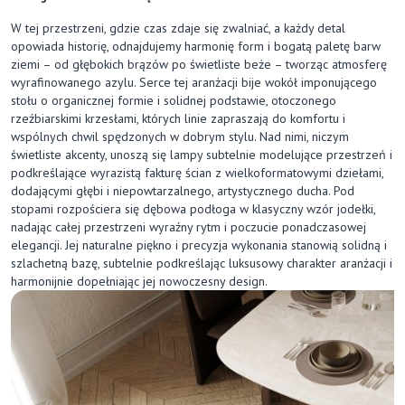
W tej przestrzeni, gdzie czas zdaje się zwalniać, a każdy detal
opowiada historię, odnajdujemy harmonię form i bogatą paletę barw
ziemi – od głębokich brązów po świetliste beże – tworząc atmosferę
wyrafinowanego azylu. Serce tej aranżacji bije wokół imponującego
stołu o organicznej formie i solidnej podstawie, otoczonego
rzeźbiarskimi krzesłami, których linie zapraszają do komfortu i
wspólnych chwil spędzonych w dobrym stylu. Nad nimi, niczym
świetliste akcenty, unoszą się lampy subtelnie modelujące przestrzeń i
podkreślające wyrazistą fakturę ścian z wielkoformatowymi dziełami,
dodającymi głębi i niepowtarzalnego, artystycznego ducha. Pod
stopami rozpościera się dębowa podłoga w klasyczny wzór jodełki,
nadając całej przestrzeni wyraźny rytm i poczucie ponadczasowej
elegancji. Jej naturalne piękno i precyzja wykonania stanowią solidną i
szlachetną bazę, subtelnie podkreślając luksusowy charakter aranżacji i
harmonijnie dopełniając jej nowoczesny design.