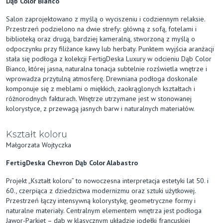
Dąb Color Bianco
Salon zaprojektowano z myślą o wyciszeniu i codziennym relaksie.
Przestrzeń podzielono na dwie strefy: główną z sofą, fotelami i
biblioteką oraz drugą, bardziej kameralną, stworzoną z myślą o
odpoczynku przy filiżance kawy lub herbaty. Punktem wyjścia aranżacji
stała się podłoga z kolekcji FertigDeska Luxury w odcieniu Dąb Color
Bianco, której jasna, naturalna tonacja subtelnie rozświetla wnętrze i
wprowadza przytulną atmosferę. Drewniana podłoga doskonale
komponuje się z meblami o miękkich, zaokrąglonych kształtach i
różnorodnych fakturach. Wnętrze utrzymane jest w stonowanej
kolorystyce, z przewagą jasnych barw i naturalnych materiałów.
Kształt koloru
Małgorzata Wojtyczka
FertigDeska Chevron Dąb Color Alabastro
Projekt „Kształt koloru” to nowoczesna interpretacja estetyki lat 50. i
60., czerpiąca z dziedzictwa modernizmu oraz sztuki użytkowej.
Przestrzeń łączy intensywną kolorystykę, geometryczne formy i
naturalne materiały. Centralnym elementem wnętrza jest podłoga
Jawor-Parkiet – dąb w klasycznym układzie jodełki francuskiej