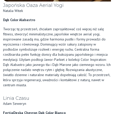
Japońska Oaza Aerial Yogi
Natalia Witek
Dąb Color Alabastro
Tworząc tę przestrzeń, chciałam zaprojektować coś więcej niż salę
fitness, stworzyć minimalistyczne, japońskie wnętrze aerial yogi,
inspirowane zasadą ma, gdzie harmonia pustki i formy prowadzi do
wyciszenia i równowagi. Dominujący wzór sakury zatopiony w
podłodze symbolizuje rozkwit i energię ruchu. Centralna forma
rzeźbiarska pełni funkcję donicy dla bukszpanu japońskiego i miejsca
medytacji. Użyłam podłogi Jawor-Parkiet z kolekcji Color Inspiration:
Dąb Alabastro jako jasnego tła i Dąb Marone jako ciemnego wzoru. Ich
połączenie nadało wnętrzu rytm i głębię. Rozwiązania akustyczne,
światło dzienne i naturalne materiały dopełniają całość. To przestrzeń,
która sprzyja regeneracji, uważności i kontaktowi z naturą, nawet w
centrum miasta.
Linia Czasu
Adam Seweryn
FertigDeska Chevron Dąb Color Bianco