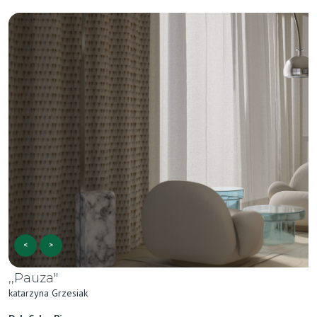
<
>
,,Pauza"
katarzyna Grzesiak