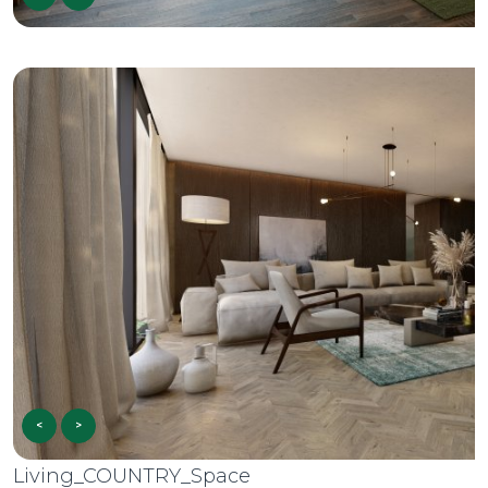
<
>
Living_COUNTRY_Space