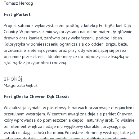
Tomasz Hercog
FertigParkiet
Projekt salonu z wykorzystaniem podłóg z kolekcji FertigParkiet Dąb
Country. W pomieszczeniu wykorzystano naturalne materiały, głównie
drewno oraz kamień, zarówno przy wykończeniu podłóg i ścian.
Kolorystyka w pomieszczeniu ogranicza się do odcieni brązu, beżu,
przełamane zielenią dywanu oraz przyrody wkradającej się przez
ogromne przeszklenia. Idealne miejsce do odpoczynku z książką w
ręku bądź z przyjaciółmi i rodziną.
sPokój
Małgorzata Gębuś
FertigDeska Chevron Dąb Classic
Wizualizacja sypialni w pastelowych barwach oczarowuje eleganckim i
przytulnym wystrojem. W centrum uwagi znajduje się parkiet Chevron,
który wprowadza do pomieszczenia ciepło i naturalny urok. To właśnie
ten element wnętrza nadaje mu wyjątkowy charakter, przyciągając
wzrok i nadając całości harmonii. Pozostałe elementy wystroju, takie jak
kolorowe dodatki i stylowe meble, stanowią delikatne dopełnienie i