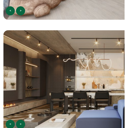
<
>
<
>