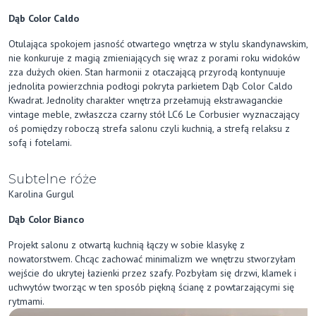
Dąb Color Caldo
Otulająca spokojem jasność otwartego wnętrza w stylu skandynawskim,
nie konkuruje z magią zmieniających się wraz z porami roku widoków
zza dużych okien. Stan harmonii z otaczającą przyrodą kontynuuje
jednolita powierzchnia podłogi pokryta parkietem Dąb Color Caldo
Kwadrat. Jednolity charakter wnętrza przełamują ekstrawaganckie
vintage meble, zwłaszcza czarny stół LC6 Le Corbusier wyznaczający
oś pomiędzy roboczą strefa salonu czyli kuchnią, a strefą relaksu z
sofą i fotelami.
Subtelne róże
Karolina Gurgul
Dąb Color Bianco
Projekt salonu z otwartą kuchnią łączy w sobie klasykę z
nowatorstwem. Chcąc zachować minimalizm we wnętrzu stworzyłam
wejście do ukrytej łazienki przez szafy. Pozbyłam się drzwi, klamek i
uchwytów tworząc w ten sposób piękną ścianę z powtarzającymi się
rytmami.