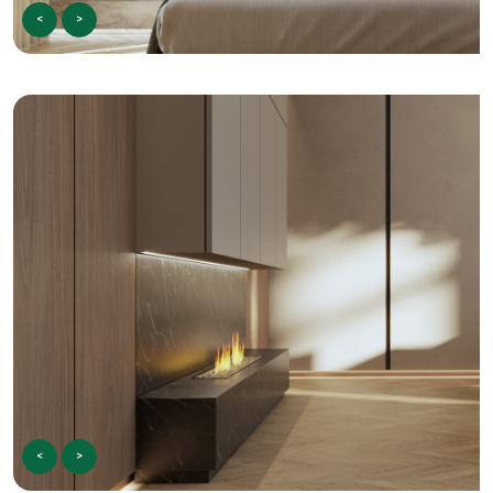
<
>
<
>