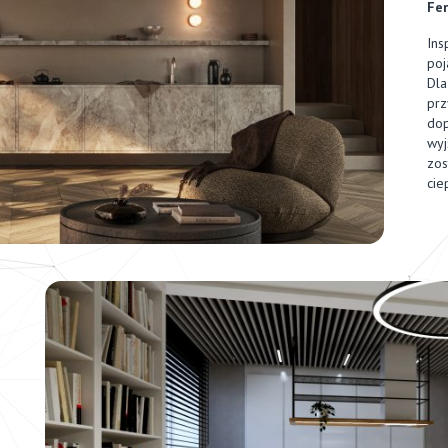
Fer
Ins
poj
Dla
prz
dop
wyj
zos
cie