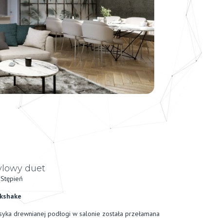
ylowy duet
 Stępień
lkshake
syka drewnianej podłogi w salonie została przełamana