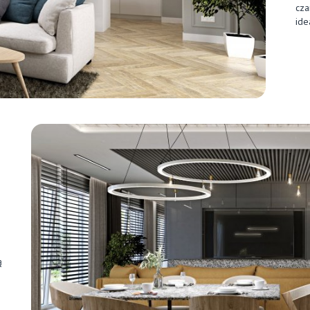
cza
ide
ą