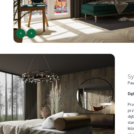
<
>
Sy
Pau
Dąb
Pro
prz
dęb
sta
któ