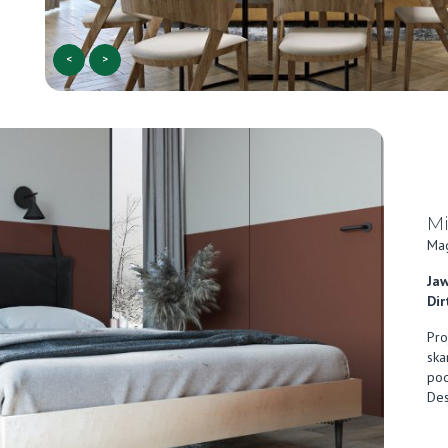
<
>
Mi
Ma
Jaw
Dir
Pro
ska
pod
Des