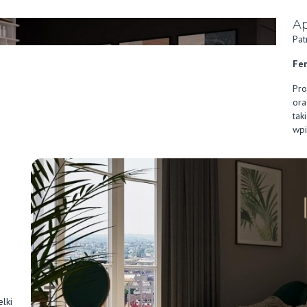
A
Pat
Fer
Pro
ora
tak
wpi
lki