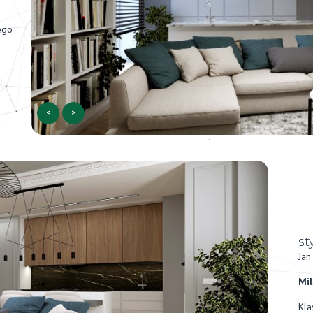
ego
<
>
st
Jan
Mi
Kla