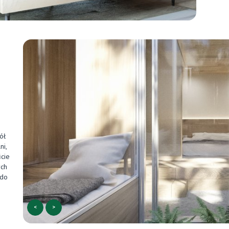
ół
ni,
icie
ych
 do
<
>